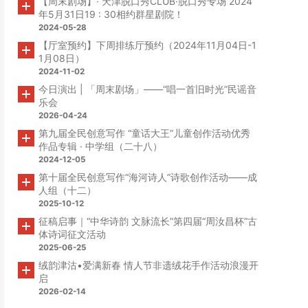
【周末剧场】· 天津脱口秀CLUB·脱口秀专场 2024
年5月31日19 : 30相约群星剧院！
2024-05-28
【厅室预约】下周排练厅预约（2024年11月04日-1
1月08日）
2024-11-02
今日演出 | 「周末剧场」——“唱一首旧时光”民谣音
乐会
2026-04-24
第九届全民创意写作 “童话大王”儿童创作活动优秀
作品专辑 · 中学组（二十八）
2024-12-05
第十届全民创意写作“海河诗人”诗歌创作活动——成
人组（十二）
2025-10-12
征稿启事｜“中华诗韵 文脉流长”第四届“周汝昌杯”古
体诗词征文活动
2025-06-25
绒韵津沽•爱满新春 情人节非遗绒花手作活动浪漫开
启
2026-02-14