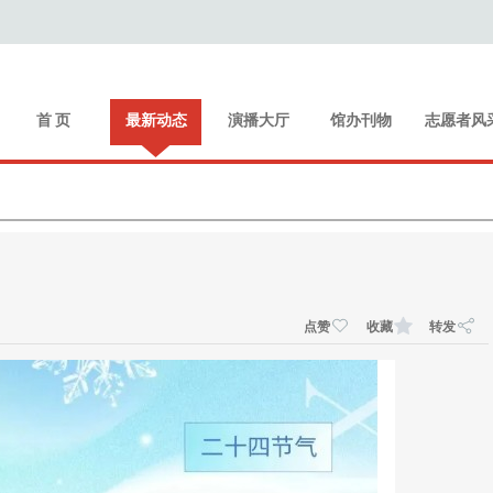
首 页
最新动态
演播大厅
馆办刊物
志愿者风
点赞
收藏
转发