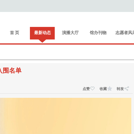
首 页
最新动态
演播大厅
馆办刊物
志愿者风
入围名单
点赞
收藏
转发