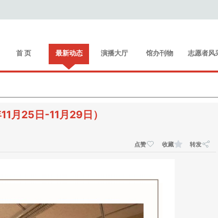
首 页
最新动态
演播大厅
馆办刊物
志愿者风
1月25日-11月29日）
点赞
收藏
转发