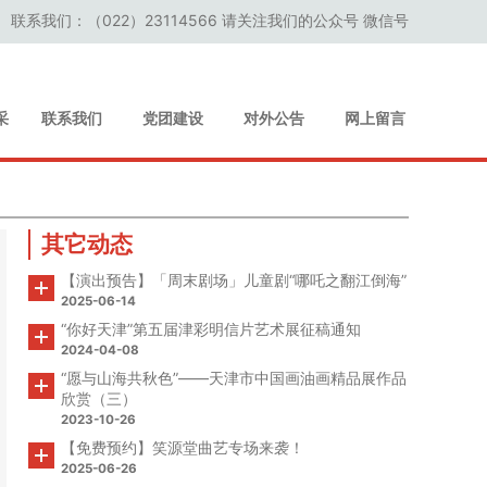
联系我们：（022）23114566 请关注我们的公众号 微信号
采
联系我们
党团建设
对外公告
网上留言
其它动态
【演出预告】「周末剧场」儿童剧“哪吒之翻江倒海”
2025-06-14
“你好天津”第五届津彩明信片艺术展征稿通知
2024-04-08
“愿与山海共秋色”——天津市中国画油画精品展作品
欣赏（三）
2023-10-26
【免费预约】笑源堂曲艺专场来袭！
2025-06-26