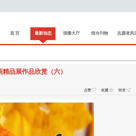
首 页
最新动态
演播大厅
馆办刊物
志愿者风
画精品展作品欣赏（六）
点赞
收藏
转发