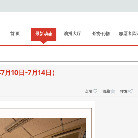
首 页
最新动态
演播大厅
馆办刊物
志愿者风
月10日-7月14日）
点赞
收藏
转发