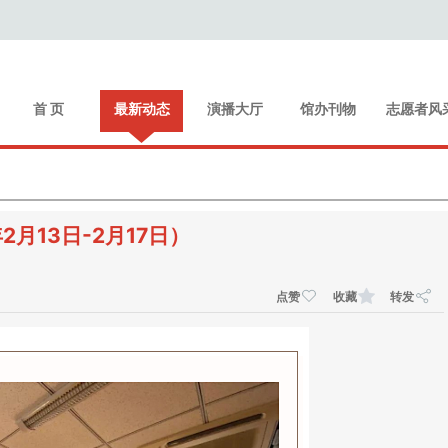
首 页
最新动态
演播大厅
馆办刊物
志愿者风
月13日-2月17日）
点赞
收藏
转发