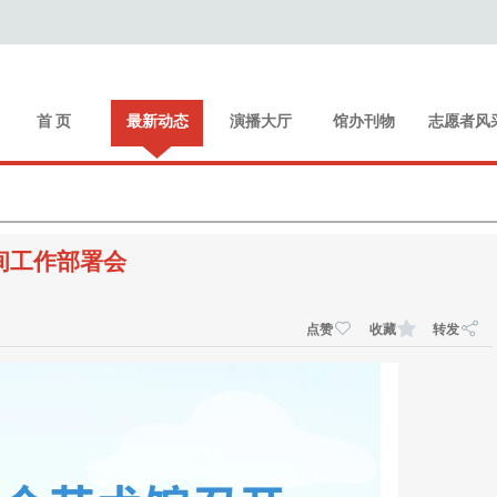
首 页
最新动态
演播大厅
馆办刊物
志愿者风
间工作部署会
点赞
收藏
转发